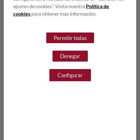
Mozos/as de Almacén
ajustes de cookies”. Visita nuestra
Política de
cookies
para obtener más información.
Requisitos
Permitir todas
Estudios mínimos
Denegar
Educación Secundaria Obligatoria
Experiencia mínima
Configurar
Al menos 1 año
Imprescindible residente en
Provincia Puesto Vacante
Requisitos mínimos