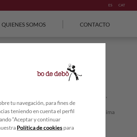
ES
CAT
QUIENES SOMOS
CONTACTO
ia? Espaguetis al ‘dente' con queso parmesano,
obre tu navegación, para fines de
de beicon. Se trata de un plato que sorprende
cias teniendo en cuenta el perfil
o y no tiene nada que envidiar a la conocidísima
lsando “Aceptar y continuar
que ¡ganamos la partida de largo!
 nuestra
Política de cookies
para