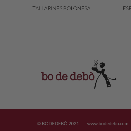
TALLARINES BOLOÑESA
ES
© BODEDEBÒ 2021
www.bodedebo.com