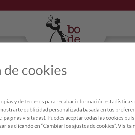
 de cookies
/
DESCRIPCIÓN
¿Viajamos hasta Ital
opias y de terceros para recabar información estadística s
nata líquida y tiras 
a mostrarte publicidad personalizada basada en tus preferen
porque es muy cremos
j.: páginas visitadas). Puedes aceptar todas las cookies pu
pasta italiana, y es 
zarlas clicando en “Cambiar los ajustes de cookies”. Visita