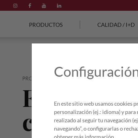
PRODUCTOS
CALIDAD / I+D
Configuración
PRODUCTOS
/
PLATOS COCINADOS
/
PASTA
Espagueti
En este sitio web usamos cookies pr
carbonara
personalización (ej.: idioma) y par
realizado al seguir tu navegación (e
navegando”, o configurarlas o recha
obtener más información.