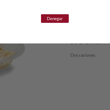
PREPARACIÓN
Perforar el film de la
Denegar
Microondas: ca
DIFERENTES F
Dos raciones