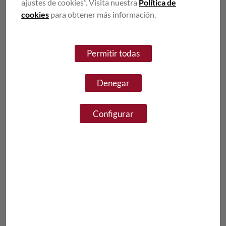
ajustes de cookies”. Visita nuestra
Política de
cookies
para obtener más información.
Permitir todas
PAELLA
Denegar
Arròs bomba, marisc, fumet de peix i una mica de safrà.
Configurar