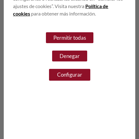
ajustes de cookies”. Visita nuestra
Política de
cookies
para obtener más información.
Permitir todas
Denegar
Configurar
DESCRIPCIÓ
Truita 'de' o 'amb patates'. Tant s'hi val! La
tradicional truita cuinada amb ou, patata i ceba. A
nosaltres ens agrada molt i molt esponjosa. I a tu?