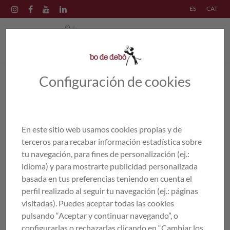
ES
CAT
Configuración de cookies
PRODUCTES
/
TRUITES
/
Truita de patates
amb ceba
En este sitio web usamos cookies propias y de
terceros para recabar información estadística sobre
tu navegación, para fines de personalización (ej.:
idioma) y para mostrarte publicidad personalizada
basada en tus preferencias teniendo en cuenta el
perfil realizado al seguir tu navegación (ej.: páginas
visitadas). Puedes aceptar todas las cookies
pulsando “Aceptar y continuar navegando”, o
configurarlas o rechazarlas clicando en “Cambiar los