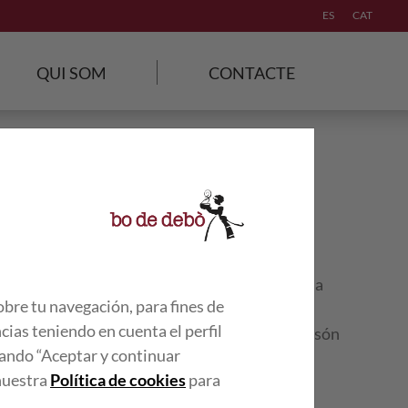
ES
CAT
QUI SOM
CONTACTE
 varietats de truita, però cap és tan exquisida
obre tu navegación, para fines de
. A més, és una bona manera
cias teniendo en cuenta el perfil
ses a la teva alimentació. Per cert, sabies que són
lsando “Aceptar y continuar
a cuina mediterrània?
 nuestra
Política de cookies
para