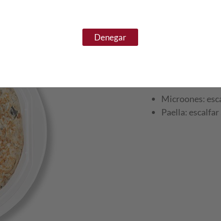
Denegar
PREPARACIÓ
Retirar el plàstic pro
Microones: esca
Paella: escalfar