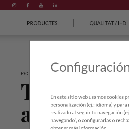
PRODUCTES
QUALITAT / I+D
Configuración
PRODUCTES
/
TRUITES
/
Truita
En este sitio web usamos cookies pr
alberginia
personalización (ej.: idioma) y par
realizado al seguir tu navegación (e
navegando”, o configurarlas o recha
obtener más información.