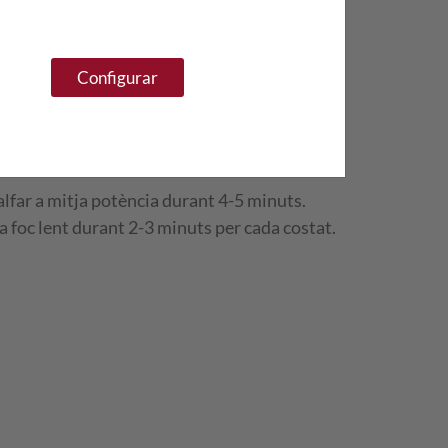
Configurar
tector de la safata.
lfar a mitja potència durant 4-5 minuts.
 a foc lent durant 2-3 minuts per cada costat.