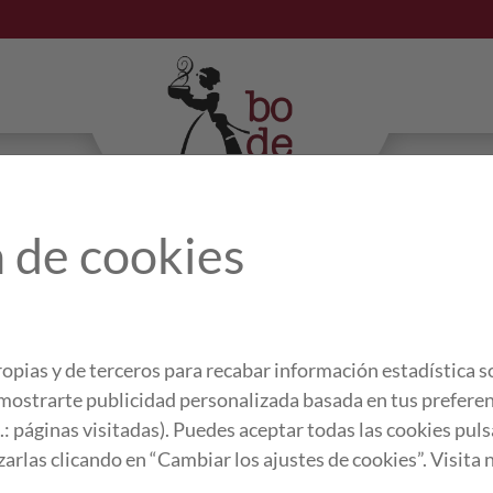
 de cookies
DESCRIPCIÓ
Poden haver-hi moltes
opias y de terceros para recabar información estadística s
com la d'albergínies
a mostrarte publicidad personalizada basada en tus preferen
d'incorporar hortalis
j.: páginas visitadas). Puedes aceptar todas las cookies pu
una de les joies de l
zarlas clicando en “Cambiar los ajustes de cookies”. Visita