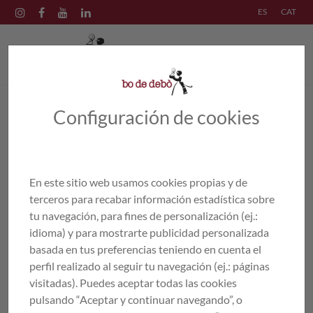
ES
CAT
Configuración de cookies
PRODUCTES
/
PLATS CUINATS
/
CANELONS
/
Canelons de carn
amb beixamel
En este sitio web usamos cookies propias y de
terceros para recabar información estadística sobre
tu navegación, para fines de personalización (ej.:
idioma) y para mostrarte publicidad personalizada
basada en tus preferencias teniendo en cuenta el
perfil realizado al seguir tu navegación (ej.: páginas
visitadas). Puedes aceptar todas las cookies
pulsando “Aceptar y continuar navegando”, o